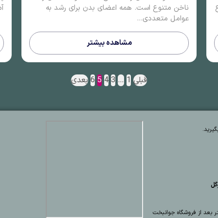
ناخن متنوع است. همه اعضای بدن برای رشد به
آم
عوامل متعددی...
مشاهده بیشتر
قبلی
1
…
3
4
5
6
بعدی
یرید.
گل